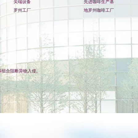
尖端设备
先进咖啡生产基
罗州工厂
地罗州咖啡工厂
harm-2 等组合阻断异物入侵。