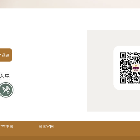
产品追
溯
爱"在中国
韩国官网